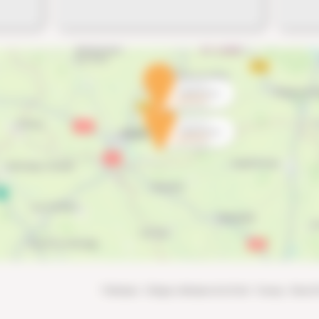
Vétérinaire - Clinique vétérinaire de la Forêt - Yzernay - Ro