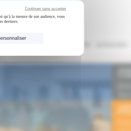
Continuer sans accepter
nsi qu'à la mesure de son audience, vous
es derniers.
ersonnaliser
NOS SERVICES
FICHES INFOS SANTÉ
ACTUALITÉS
ANI
COM
Découvr
pratiqués 
Cliquez-i
ANI
D'É
Découvre
les anima