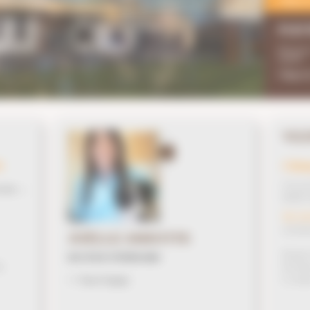
Cliquez-i
EQU
Découvre
équidés
Cliquez-i
VEZ
1
t
Clini
23 rue 
 nous →
49340 
Tél : 02
secretar
JOËLLE AMIOTTE
Horaires
DOCTEUR VÉTÉRINAIRE
h
Du lund
Le same
>> Toute l'équipe