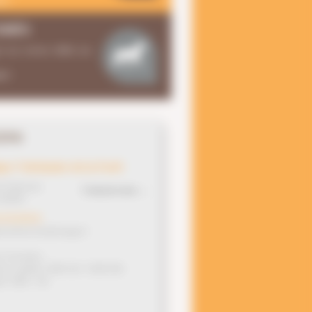
ci >
IDÉS
z nos services dédiés aux
ci >
INS
que Vétérinaire de la Forêt
de Cheneveau
Contactez nous →
VEZINS
 41 64 40 10
iat.cabveto.foret@orange.fr
 d’ouverture :
i au vendredi : 8h30-12h / 13h30-18h
di : 8h30 - 12h