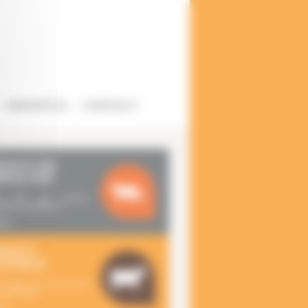
URGENCES
CONTACT
MAUX DE
PAGNIE
ez tous nos services,
par des spécialistes...
ci >
MAUX
LEVAGE
z toutes nos services pour
ux d'élevage