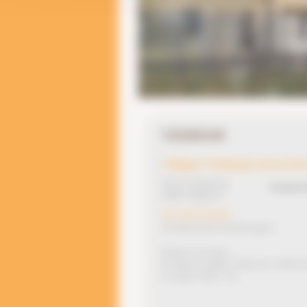
YZERNAY
Clinique Vétérinaire de la Forê
Route De Maulevrier
Contactez
49360 YZERNAY
Tél : 02 41 55 01 99
secretariat.cabveto.foret@orange.fr
Horaires d’ouverture :
Du lundi au vendredi : 8h30-12h / 13h30-18
Le samedi : 8h30 - 12h