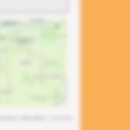
ute De Maulevrier - 49360 YZERNAY - 02 41 55 01 99